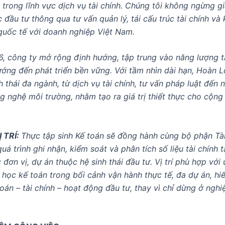
 trong lĩnh vực dịch vụ tài chính. Chúng tôi không ngừng gi
 đầu tư thông qua tư vấn quản lý, tái cấu trúc tài chính và 
quốc tế với doanh nghiệp Việt Nam.
, công ty mở rộng định hướng, tập trung vào năng lượng t
ướng đến phát triển bền vững. Với tầm nhìn dài hạn, Hoàn L
h thái đa ngành, từ dịch vụ tài chính, tư vấn pháp luật đến
g nghệ môi trường, nhằm tạo ra giá trị thiết thực cho cộn
 TRÍ:
Thực tập sinh Kế toán sẽ đồng hành cùng bộ phận Tài
uá trình ghi nhận, kiểm soát và phân tích số liệu tài chính t
đơn vị, dự án thuộc hệ sinh thái đầu tư. Vị trí phù hợp với
ọc kế toán trong bối cảnh vận hành thực tế, đa dự án, hiể
oán – tài chính – hoạt động đầu tư, thay vì chỉ dừng ở nghi