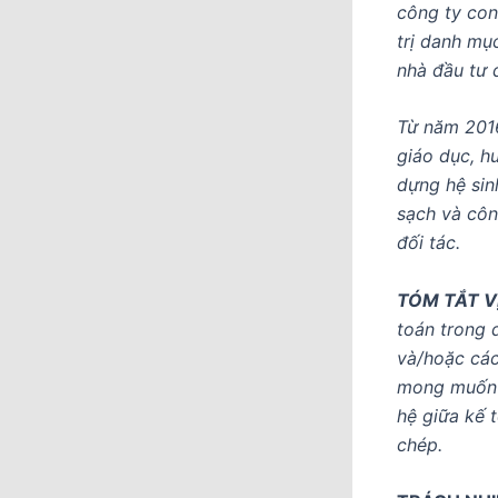
công ty con
trị danh mục
nhà đầu tư 
Từ năm 2016
giáo dục, h
dựng hệ sin
sạch và côn
đối tác.
TÓM TẮT VỊ
toán trong q
và/hoặc các 
mong muốn h
hệ giữa kế t
chép.