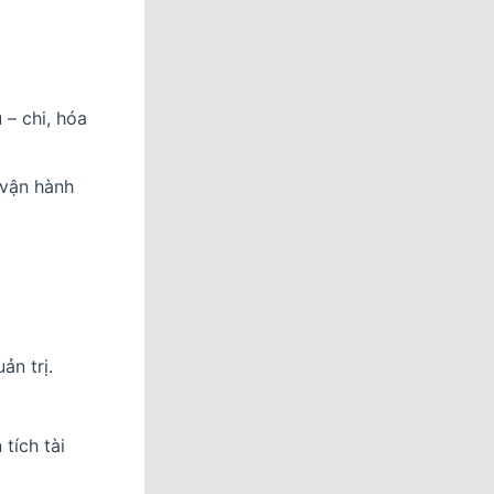
 – chi, hóa
 vận hành
ản trị.
tích tài