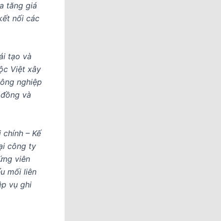
a tăng giá
kết nối các
ái tạo và
ộc Việt xây
 nông nghiệp
g đồng và
 chính – Kế
ại công ty
 ứng viên
u mối liên
ệp vụ ghi