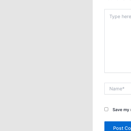
Type
here..
Name*
Save my n