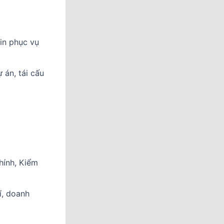
tin phục vụ
 án, tái cấu
hính, Kiểm
í, doanh