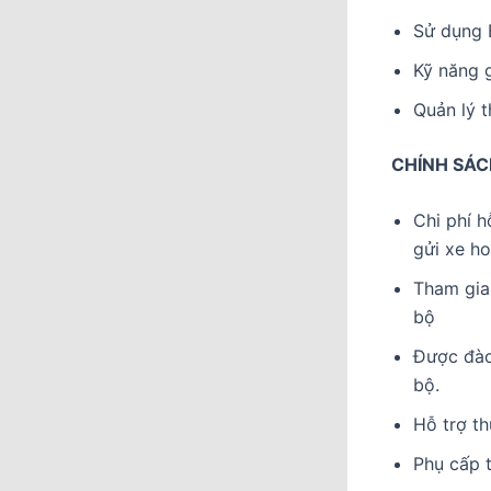
Sử dụng E
Kỹ năng g
Quản lý t
CHÍNH SÁC
Chi phí h
gửi xe ho
Tham gia 
bộ
Được đào
bộ.
Hỗ trợ th
Phụ cấp t