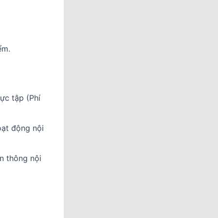
ểm.
ực tập (Phí
hoạt động nội
n thông nội