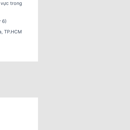
 vực trong
ứ 6)
òa, TP.HCM