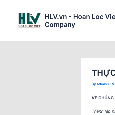
Skip
to
HLV.vn - Hoan Loc Vie
content
Company
THỰC
By
Admin.HLV
VỀ CHÚNG 
Thành lập n